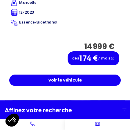
Manuelle
12/2023
Essence/Bioethanol
14 999 €
174 €
dès
/ mois
Voir le véhicule
Leasing d'été
Affinez votre recherche