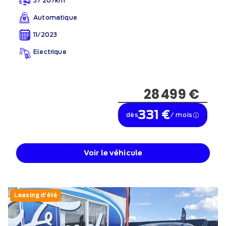
37 207km
Automatique
11/2023
Electrique
28 499 €
331 €
dès
/ mois
Voir le véhicule
Leasing d'été