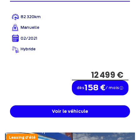
82 320km
Manuelle
02/2021
Hybride
12 499 €
158 €
dès
/ mois
Voir le véhicule
Leasing d'été