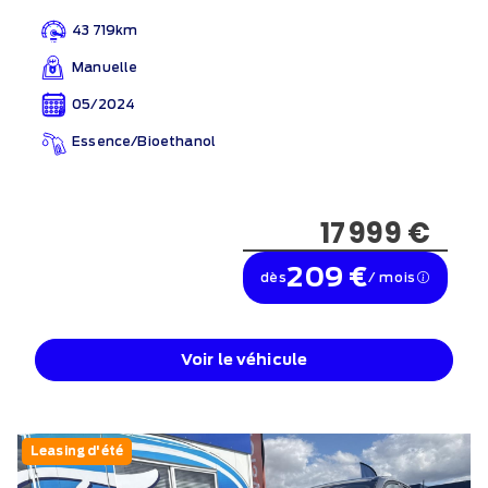
43 719km
Manuelle
05/2024
Essence/Bioethanol
17 999 €
209 €
dès
/ mois
Voir le véhicule
Leasing d'été