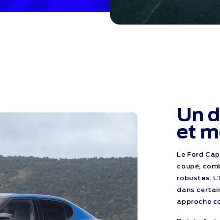
Un d
et m
Le Ford Cap
coupé, comb
robustes. L
dans certai
approche c