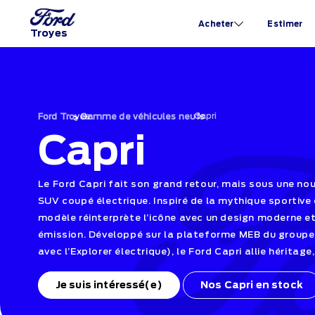
Acheter
Estimer
Troyes
›
Capri
›
Ford Troyes
Gamme de véhicules neufs
Capri
Le Ford Capri fait son grand retour, mais sous une nouv
SUV coupé électrique. Inspiré de la mythique sportive
modèle réinterprète l’icône avec un design moderne e
émission. Développé sur la plateforme MEB du group
avec l’Explorer électrique), le Ford Capri allie héritage
Je suis intéressé(e)
Nos Capri en stock