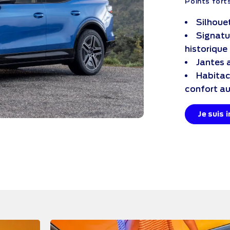
Points forts
Silhoue
Signatu
historique
Jantes 
Habitac
confort au
Je suis 