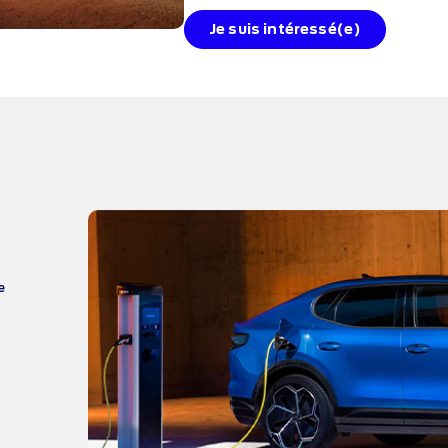
Je suis intéressé(e)
e